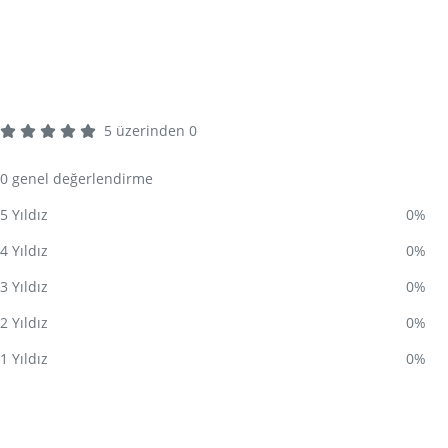
Belge Başvurusu Yap
Çalışma Kitabına Göz At
5
üzerinden
0
0 genel değerlendirme
5 Yıldız
0%
4 Yıldız
0%
3 Yıldız
0%
2 Yıldız
0%
1 Yıldız
0%