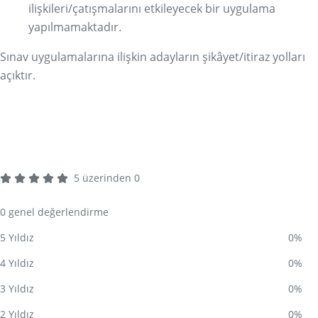
ilişkileri/çatışmalarını etkileyecek bir uygulama
yapılmamaktadır.
Sınav uygulamalarına ilişkin adayların şikâyet/itiraz yolları
açıktır.
Belge Başvurusu Yap
Çalışma Kitabına Göz At
5
üzerinden
0
0 genel değerlendirme
5 Yıldız
0%
4 Yıldız
0%
3 Yıldız
0%
2 Yıldız
0%